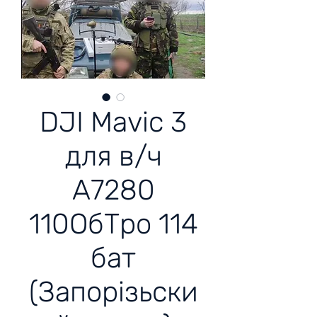
DJI Mavic 3
для в/ч
А7280
110ОбТро 114
бат
(Запорізьски