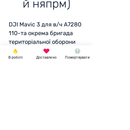
й няпрм)
DJI Mavic 3 для в/ч А7280
110-та окрема бригада
територіальної оборони
114 батальон Запорізський
В роботі
Доставлено
Пожертвувати
няпрямок
Ціна: 90 +-тис грн
Пожертвувати
© 2023
Фонд
Ігоря