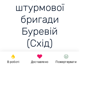
штурмової
бригади
Буревій
(Схід)
DJI Mavic 3 для штурмової
В роботі
Доставлено
Пожертвувати
бригади Буревій (Схід)
Ціна: 88 060+-тис грн
Пожертвувати
© 2023