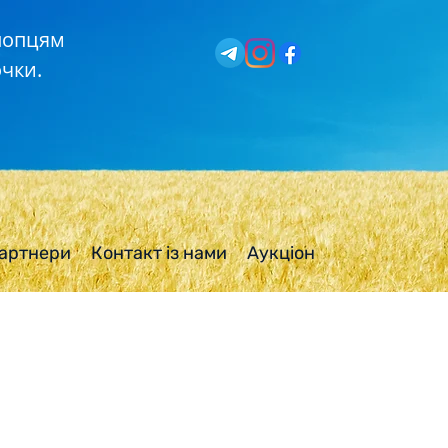
хлопцям
чки.
артнери
Контакт із нами
Аукціон