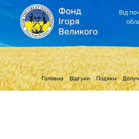
Фонд
Від по
Ігоря
обл
Великого
Головна
Відгуки
Подяки
Долуч