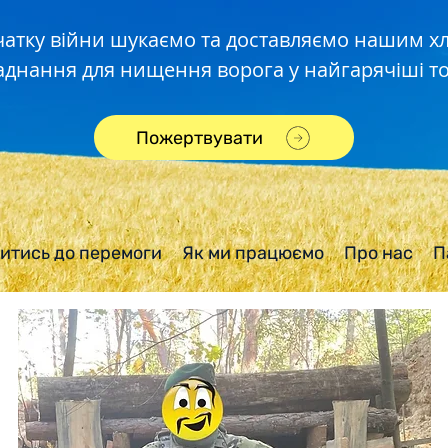
чатку війни шукаємо та доставляємо нашим 
аднання для нищення ворога у найгарячіші то
Пожертвувати
итись до перемоги
Як ми працюємо
Про нас
П