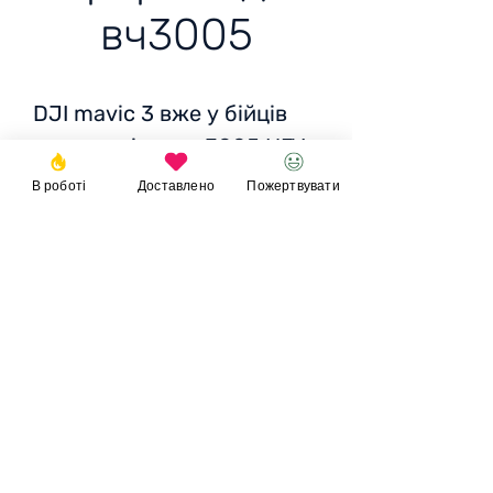
вч3005
DJI mavic 3 вже у бійців
аеророзвідки вч3005 НГУ
5 слобожанська бриг4
В роботі
Доставлено
Пожертвувати
бат1 рота Напрямок
Соледар
Пожертвувати
© 2023
Фонд
Ігоря
Великого