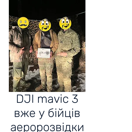
DJI mavic 3
вже у бійців
аеророзвідки