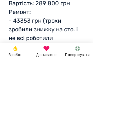
Вартість: 289 800 грн
Ремонт:
- 43353 грн (трохи
зробили знижку на сто, і
не всі роботили
порахували)
Болотні колеса:
В роботі
Доставлено
Пожертвувати
- 19 760 грн - болотна
гума
Пожертвувати
© 2023
Фонд
Ігоря