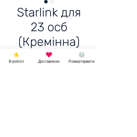
Starlink для
23 осб
(Кремінна)
В роботі
Доставлено
Пожертвувати
Starlink для 23 осб
(Кремінна)
Ціна 20к+-
Пожертвувати
© 2023
Фонд
Ігоря