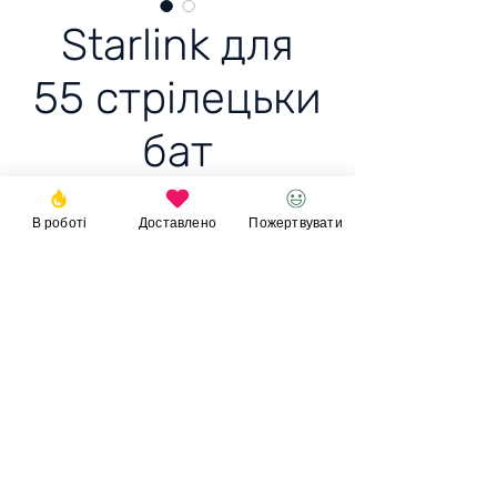
Starlink для
55 стрілецьки
бат
В роботі
Доставлено
Пожертвувати
Starlink для 55 стрілецьки
бат
Ціна 20к+-
Пожертвувати
© 2023
Фонд
Ігоря