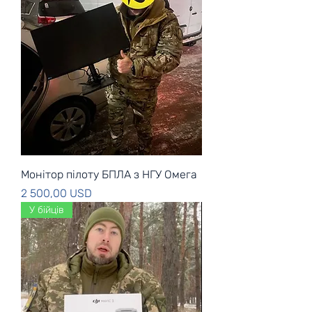
Монітор пілоту БПЛА з НГУ Омега
Ціна
2 500,00 USD
У бійців