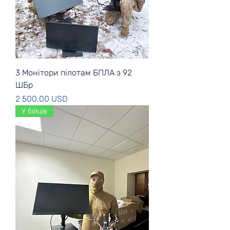
3 Монітори пілотам БПЛА з 92
ШБр
Ціна
2 500,00 USD
У бійців