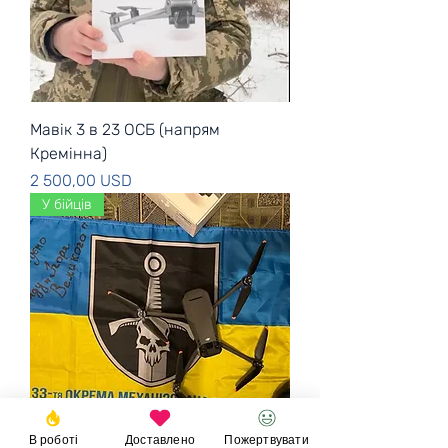
Мавік 3 в 23 ОСБ (напрям
Кремінна)
Ціна
2 500,00 USD
У бійців
В роботі
Доставлено
Пожертвувати