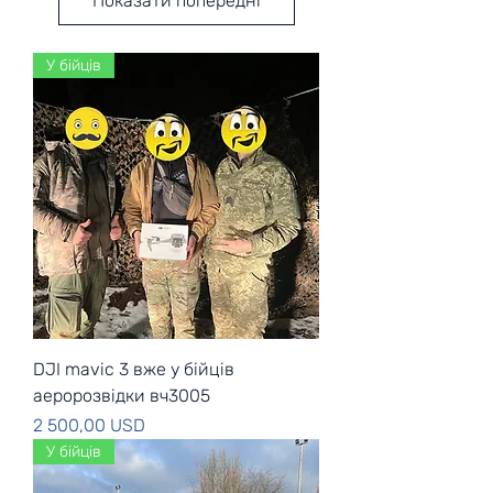
Показати попередні
У бійців
DJI mavic 3 вже у бійців
аеророзвідки вч3005
Ціна
2 500,00 USD
У бійців