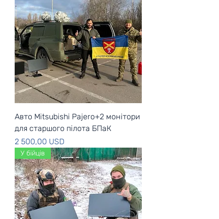
Авто Mitsubishi Pajero+2 монітори
для старшого пілота БПаК
Ціна
2 500,00 USD
У бійців